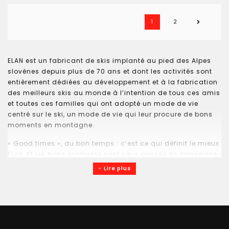
1
2
ELAN est un fabricant de skis implanté au pied des Alpes
slovènes depuis plus de 70 ans et dont les activités sont
entièrement dédiées au développement et à la fabrication
des meilleurs skis au monde à l’intention de tous ces amis
et toutes ces familles qui ont adopté un mode de vie
centré sur le ski, un mode de vie qui leur procure de bons
moments en montagne.
« Good times », du bon temps : c’est ce qui définit le mieux
Elan. Et les bons moments sont ceux passés en montagne
en compagnie d’amis et de membres de la famille. Qu’il
Lire plus
s’agisse d’un weekend passé à la station de ski ou d’une
rando en haute montagne avec ses meilleurs amis, on vit
toujours de bons moments quand on est entouré de ses
proches.