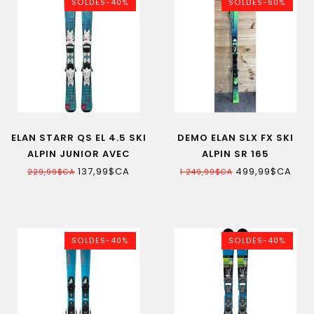
SOLDES-40%
SOLDES-60%
ELAN STARR QS EL 4.5 SKI
DEMO ELAN SLX FX SKI
ALPIN JUNIOR AVEC
ALPIN SR 165
FIXATION 22
137,99$CA
499,99$CA
229,99$CA
1 249,99$CA
SOLDES-40%
SOLDES-40%