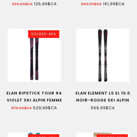
JUNIOR AVEC FIXATION
JUNIOR 23
125,99$CA
161,99$CA
209,99$CA
269,99$CA
SOLDES-40%
ELAN RIPSTICK TOUR 94
ELAN ELEMENT LS EL 10.0
VIOLET SKI ALPIN FEMME
NOIR-ROUGE SKI ALPIN
SR
529,99$CA
569,99$CA
879,99$CA