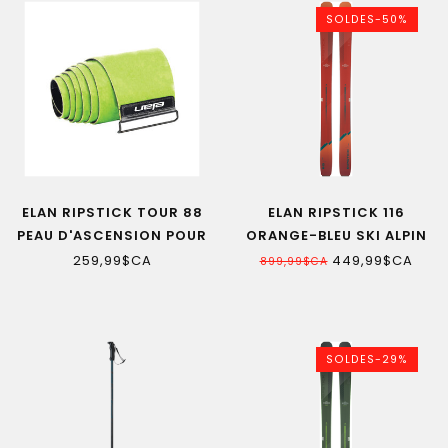
SOLDES-50%
ELAN RIPSTICK TOUR 88
ELAN RIPSTICK 116
PEAU D'ASCENSION POUR
ORANGE-BLEU SKI ALPIN
SKI ALPIN
SR
259,99$CA
449,99$CA
899,99$CA
SOLDES-29%