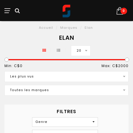
0
Accueil
/
Marques
/
Elan
ELAN
20
Min: C$
0
Max: C$
2000
Les plus vus
Toutes les marques
FILTRES
Genre