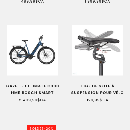
VOITURE
489,99$CA
1 999,99$CA
GAZELLE ULTIMATE C380
TIGE DE SELLE À
HMB BOSCH SMART
SUSPENSION POUR VÉLO
SYSTEM VÉLO
5 439,99$CA
129,99$CA
ÉLECTRIQUE LOW-STEP
SOLDES-20%