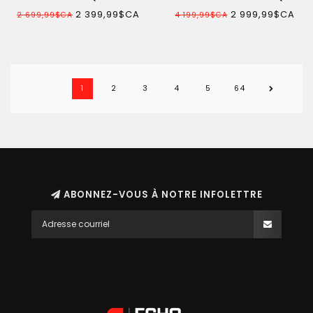
HYBRIDE
2 399,99$CA
2 999,99$CA
2 699,99$CA
4 199,99$CA
1
2
3
4
5
64
ABONNEZ-VOUS À NOTRE INFOLETTRE