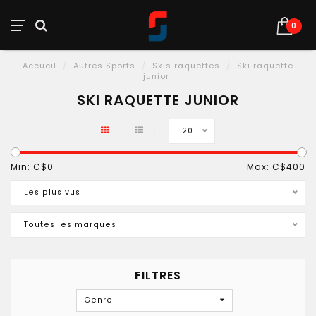
0
Accueil
/
Autres Sports
/
Skis raquettes
/
Ski raquette
junior
SKI RAQUETTE JUNIOR
20
Min: C$
0
Max: C$
400
Les plus vus
Toutes les marques
FILTRES
Genre