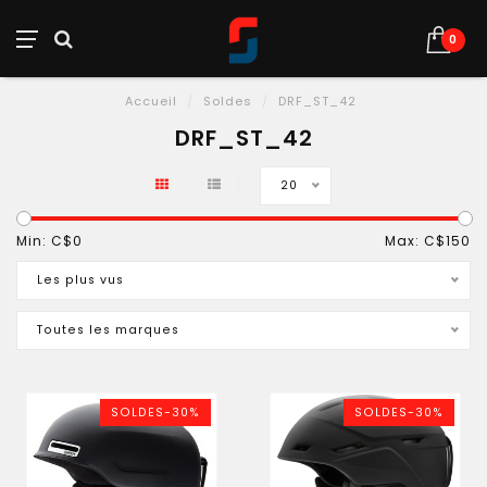
0
Accueil
/
Soldes
/
DRF_ST_42
DRF_ST_42
20
Min: C$
0
Max: C$
150
Les plus vus
Toutes les marques
SOLDES-30%
SOLDES-30%