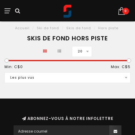
0
Accueil
/
Ski de fond
/
Skis de fond
/
Hors piste
SKIS DE FOND HORS PISTE
20
Min: C$
0
Max: C$
5
Les plus vus
ABONNEZ-VOUS À NOTRE INFOLETTRE