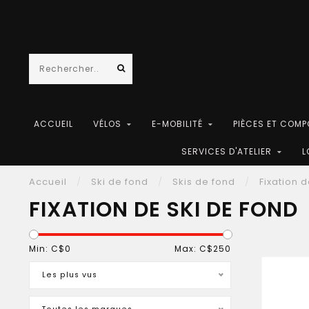
ACCUEIL
VÉLOS
E-MOBILITÉ
PIÈCES ET COM
SERVICES D'ATELIER
L
Accueil
/
Ski de fond
/
Skis de fond
/
Fixation 
FIXATION DE SKI DE FOND
Min: C$
0
Max: C$
250
Les plus vus