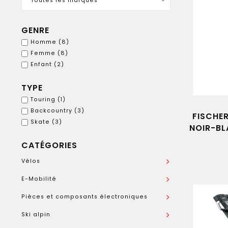
Toutes les marques
GENRE
Homme
(8)
Femme
(8)
Enfant
(2)
TYPE
Touring
(1)
Backcountry
(3)
FISCHER
Skate
(3)
NOIR-BL
CATÉGORIES
Vélos
E-Mobilité
Pièces et composants électroniques
Ski alpin