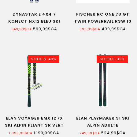
DYNASTAR E 4X4 7
FISCHER RC ONE 78 GT
KONECT NX12 BLEU SKI
TWIN POWERRAIL RSW 10
ALPIN FEMME
GW SKI ALPIN FEMME
569,99$CA
499,99$CA
949,99$CA
999,99$CA
SOLDES-40%
SOLDES-30%
ELAN VOYAGER EMX 12 FX
ELAN PLAYMAKER 91 SKI
SKI ALPIN PLIANT SR VERT
ALPIN ADULTE
22
1 199,99$CA
524,99$CA
1 999,99$CA
749,99$CA