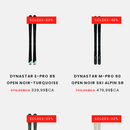
SOLDES-50%
SOLDES-40%
DYNASTAR E-PRO 85
DYNASTAR M-PRO 90
OPEN NOIR-TURQUOISE
OPEN NOIR SKI ALPIN SR
SKI ALPIN FEMME
339,99$CA
479,99$CA
679,99$CA
799,99$CA
SOLDES-29%
SOLDES-30%