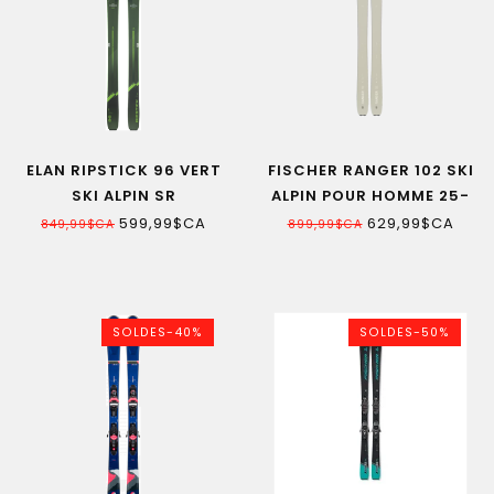
ELAN RIPSTICK 96 VERT
FISCHER RANGER 102 SKI
SKI ALPIN SR
ALPIN POUR HOMME 25-
26
599,99$CA
629,99$CA
849,99$CA
899,99$CA
SOLDES-40%
SOLDES-50%