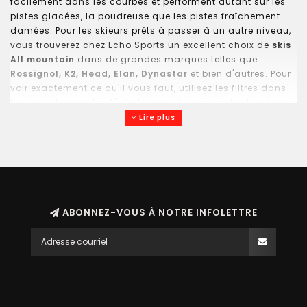
facilement dans les courbes et performent autant sur les
pistes glacées, la poudreuse que les pistes fraîchement
damées. Pour les skieurs prêts à passer à un autre niveau,
vous trouverez chez Echo Sports un excellent choix de
skis
All mountain
dans de grandes marques telles que
Rossignol, K2, Head, Elan, Dynastar
et bien d'autres. Pour
voir exactement ce qu'il vous faut, utilisez les filtres dans
le menu de gauche. N'hésitez pas à nous contacter si vous
avez besoin d'aide pour trouver exactement les skis alpins
Lire plus
qu'il vous faut:
1-877-683-3338
.
ABONNEZ-VOUS À NOTRE INFOLETTRE