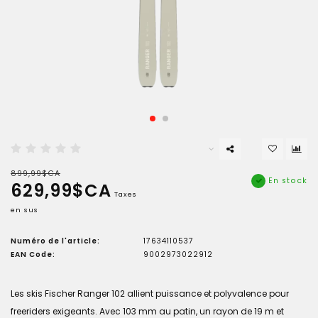
899,99$CA
En stock
629,99$CA
Taxes
en sus
Numéro de l'article:
17634110537
EAN Code:
9002973022912
Les skis Fischer Ranger 102 allient puissance et polyvalence pour
freeriders exigeants. Avec 103 mm au patin, un rayon de 19 m et