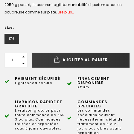
2050 g par ski, ils assurent agilité, maniabilité et performance en
poudreuse comme sur piste.
Lire plus..
Size:
176
AJOUTER AU PANIER
PAIEMENT SÉCURISÉ
FINANCEMENT
DISPONIBLE
Lightspeed secure
Affirm
LIVRAISON RAPIDE ET
COMMANDES
GRATUITE
SPÉCIALES
Livraison gratuite pour
Les commandes
toute commande de 350
spéciales peuvent
$ ou plus. Commandes
nécessiter un délai de
traitées et expédiées
traitement de 5 à 20
sous 5 jours ouvrables.
jours ouvrables avant
expédition.