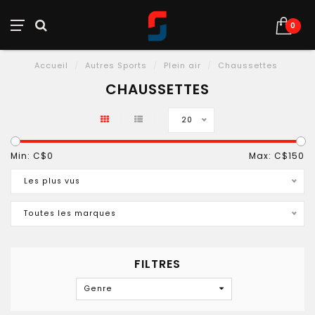
0
Accueil
/
Autres Sports
/
Plein air
/
Chaussettes
CHAUSSETTES
20
Min: C$
0
Max: C$
150
Les plus vus
Toutes les marques
FILTRES
Genre