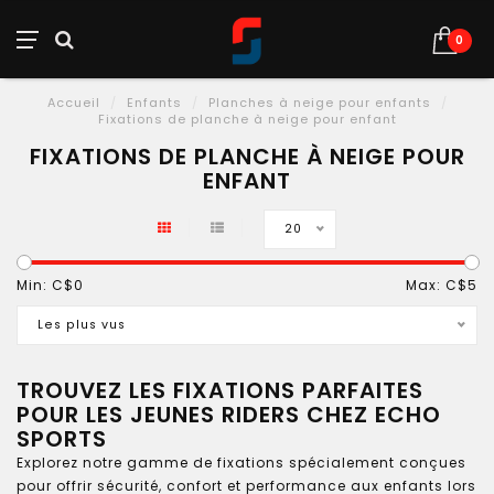
0
Accueil
/
Enfants
/
Planches à neige pour enfants
/
Fixations de planche à neige pour enfant
FIXATIONS DE PLANCHE À NEIGE POUR
ENFANT
20
Min: C$
0
Max: C$
5
Les plus vus
TROUVEZ LES FIXATIONS PARFAITES
POUR LES JEUNES RIDERS CHEZ ECHO
SPORTS
Explorez notre gamme de fixations spécialement conçues
pour offrir sécurité, confort et performance aux enfants lors