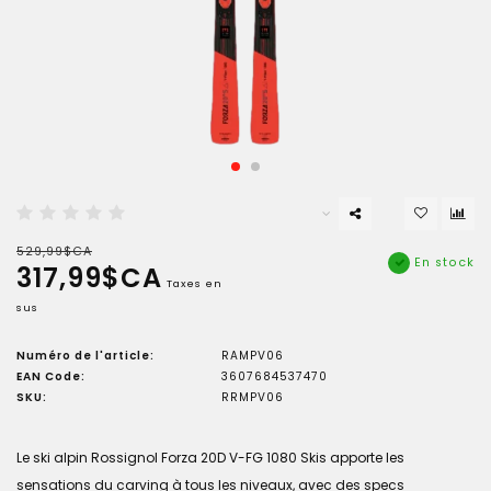
529,99$CA
En stock
317,99$CA
Taxes en
sus
Numéro de l'article:
RAMPV06
EAN Code:
3607684537470
SKU:
RRMPV06
Le ski alpin Rossignol Forza 20D V-FG 1080 Skis apporte les
sensations du carving à tous les niveaux, avec des specs