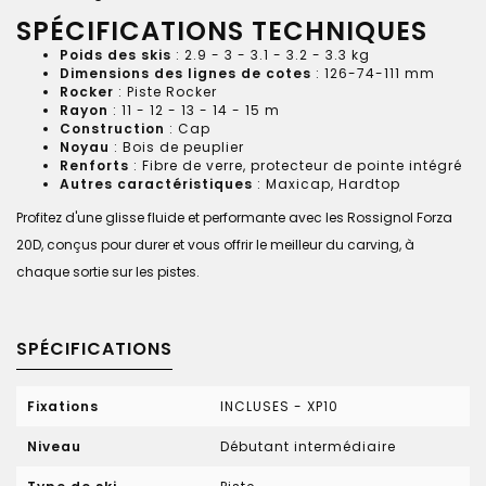
SPÉCIFICATIONS TECHNIQUES
Poids des skis
: 2.9 - 3 - 3.1 - 3.2 - 3.3 kg
Dimensions des lignes de cotes
: 126-74-111 mm
Rocker
: Piste Rocker
Rayon
: 11 - 12 - 13 - 14 - 15 m
Construction
: Cap
Noyau
: Bois de peuplier
Renforts
: Fibre de verre, protecteur de pointe intégré
Autres caractéristiques
: Maxicap, Hardtop
Profitez d'une glisse fluide et performante avec les Rossignol Forza
20D, conçus pour durer et vous offrir le meilleur du carving, à
chaque sortie sur les pistes.
SPÉCIFICATIONS
Fixations
INCLUSES - XP10
Niveau
Débutant intermédiaire