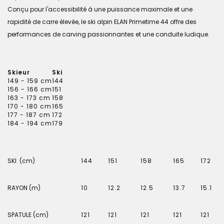
Conçu pour l'accessibilité à une puissance maximale et une
rapidité de carre élevée, le ski alpin ELAN Primetime 44 offre des
performances de carving passionnantes et une conduite ludique.
Skieur
Ski
149 - 159 cm
144
156 - 166 cm
151
163 - 173 cm
158
170 - 180 cm
165
177 - 187 cm
172
184 - 194 cm
179
SKI (cm)
144
151
158
165
172
RAYON (m)
10
12.2
12.5
13.7
15.1
SPATULE (cm)
121
121
121
121
121