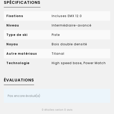
SPÉCIFICATIONS
Fixations
Incluses EMX 12.0
Niveau
Intermédiaire-avancé
Type de ski
Piste
Noyau
Bois double densité
Autre matériaux
Titanal
Technologie
High speed base, Power Match
ÉVALUATIONS
Pas encore évalué(e)
0 étoiles selon 0 avis