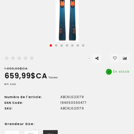
1 099,99$CA
En stock
659,99$CA
Taxes
en sus
Numéro de l'article:
ABCKLG23179
EAN Code:
194050090477
SKU:
ABCKLG23179
Grandeur Size: