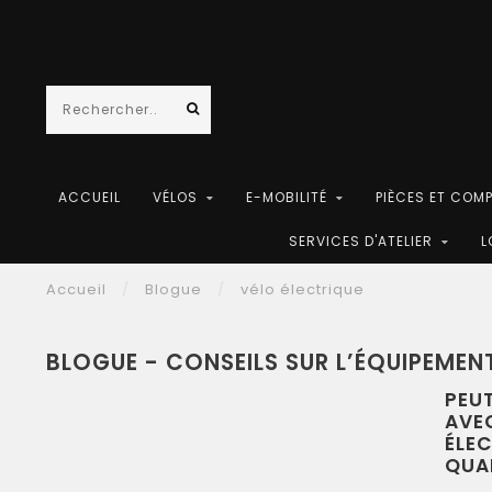
ACCUEIL
VÉLOS
E-MOBILITÉ
PIÈCES ET COM
SERVICES D'ATELIER
L
Accueil
/
Blogue
/
vélo électrique
BLOGUE - CONSEILS SUR L’ÉQUIPEMEN
PEU
AVE
ÉLE
QUAN