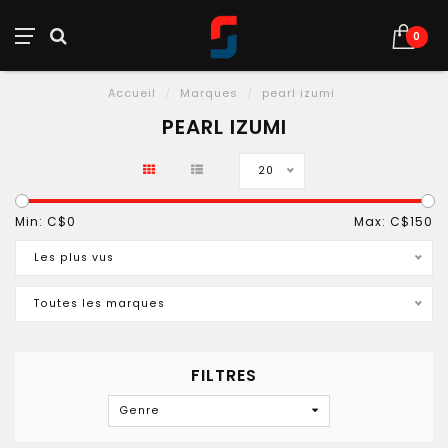
0
Accueil
/
Marques
/
pearl izumi
PEARL IZUMI
20
Min: C$
0
Max: C$
150
Les plus vus
Toutes les marques
FILTRES
Genre