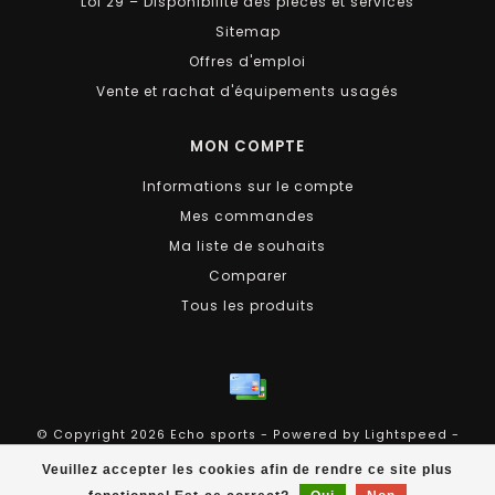
Loi 29 – Disponibilité des pièces et services
Sitemap
Offres d'emploi
Vente et rachat d'équipements usagés
MON COMPTE
Informations sur le compte
Mes commandes
Ma liste de souhaits
Comparer
Tous les produits
© Copyright 2026 Echo sports - Powered by
Lightspeed
-
Theme by
Dyvelopment
Veuillez accepter les cookies afin de rendre ce site plus
Echo Sports
scores a
4.4
/
5
out of
258
évaluations at