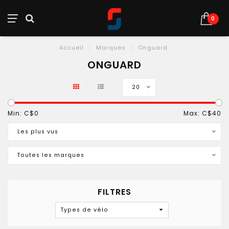
0
Accueil
/
Marques
/
Onguard
ONGUARD
20
Min: C$
0
Max: C$
40
Les plus vus
Toutes les marques
FILTRES
Types de vélo