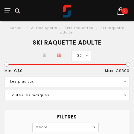
0
Accueil
/
Autres Sports
/
Skis raquettes
/
Ski raquette
adulte
SKI RAQUETTE ADULTE
20
Min: C$
0
Max: C$
300
Les plus vus
Toutes les marques
FILTRES
Genre