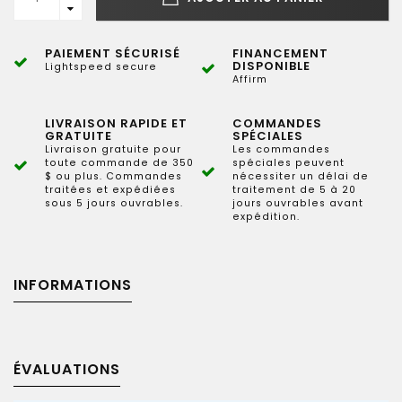
PAIEMENT SÉCURISÉ
FINANCEMENT
DISPONIBLE
Lightspeed secure
Affirm
LIVRAISON RAPIDE ET
COMMANDES
GRATUITE
SPÉCIALES
Livraison gratuite pour
Les commandes
toute commande de 350
spéciales peuvent
$ ou plus. Commandes
nécessiter un délai de
traitées et expédiées
traitement de 5 à 20
sous 5 jours ouvrables.
jours ouvrables avant
expédition.
INFORMATIONS
ÉVALUATIONS