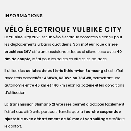
INFORMATIONS
VÉLO ÉLECTRIQUE YULBIKE CITY
Le
Yulbike City 2026
est un vélo électrique confortable conçu pour
les déplacements urbains quotidiens. Son
moteur roue arrière
brushless 36V
offre une assistance douce et silencieuse avec
40
Nm de couple
, idéal pour les trajets en ville et les balades.
Il utilise des
cellules de batterie lithium-ion Samsung
et est offert
avec trois capacités :
468Wh, 630Wh ou 734Wh
, permettant une
autonomie entre
45 km et 140 km
selon la batterie et les conditions
d’utilisation.
La
transmission Shimano 21 vitesses
permet d’adapter facilement
l’effort aux différents parcours, tandis que la
fourche suspendue
ajustable avec débattement de 80 mm et verrouillage
améliore
le confort.