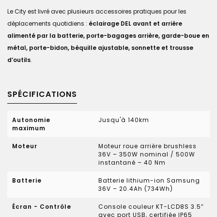
Le City est livré avec plusieurs accessoires pratiques pour les
déplacements quotidiens :
éclairage DEL avant et arrière
alimenté par la batterie, porte-bagages arrière, garde-boue en
métal, porte-bidon, béquille ajustable, sonnette et trousse
d’outils
.
SPÉCIFICATIONS
Autonomie
Jusqu'à 140km
maximum
Moteur
Moteur roue arrière brushless
36V – 350W nominal / 500W
instantané – 40 Nm
Batterie
Batterie lithium-ion Samsung
36V – 20.4Ah (734Wh)
Écran - Contrôle
Console couleur KT-LCD8S 3.5”
avec port USB, certifiée IP65