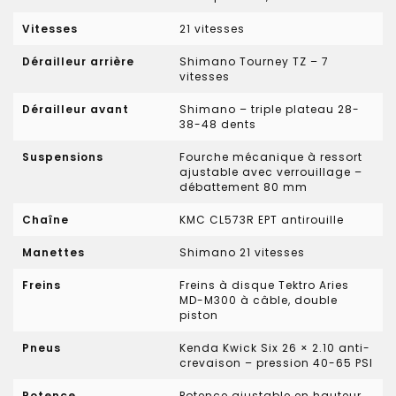
Vitesses
21 vitesses
Dérailleur arrière
Shimano Tourney TZ – 7
vitesses
Dérailleur avant
Shimano – triple plateau 28-
38-48 dents
Suspensions
Fourche mécanique à ressort
ajustable avec verrouillage –
débattement 80 mm
Chaîne
KMC CL573R EPT antirouille
Manettes
Shimano 21 vitesses
Freins
Freins à disque Tektro Aries
MD-M300 à câble, double
piston
Pneus
Kenda Kwick Six 26 × 2.10 anti-
crevaison – pression 40-65 PSI
Potence
Potence ajustable en hauteur