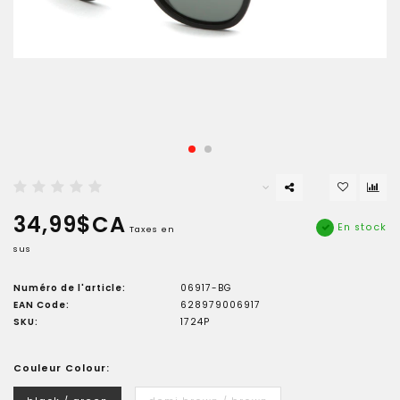
34,99$CA
En stock
Taxes en
sus
Numéro de l'article:
06917-BG
EAN Code:
628979006917
SKU:
1724P
Couleur Colour: