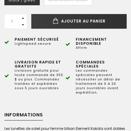
black / green
demi brown / brown
AJOUTER AU PANIER
PAIEMENT SÉCURISÉ
FINANCEMENT
DISPONIBLE
Lightspeed secure
Affirm
LIVRAISON RAPIDE ET
COMMANDES
GRATUITE
SPÉCIALES
Livraison gratuite pour
Les commandes
toute commande de 350
spéciales peuvent
$ ou plus. Commandes
nécessiter un délai de
traitées et expédiées
traitement de 5 à 20
sous 5 jours ouvrables.
jours ouvrables avant
expédition.
INFORMATIONS
Les lunettes de soleil pour femme Urban Element Kakota sont dotées