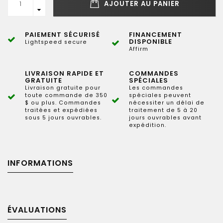
AJOUTER AU PANIER
PAIEMENT SÉCURISÉ
FINANCEMENT
DISPONIBLE
Lightspeed secure
Affirm
LIVRAISON RAPIDE ET
COMMANDES
GRATUITE
SPÉCIALES
Livraison gratuite pour
Les commandes
toute commande de 350
spéciales peuvent
$ ou plus. Commandes
nécessiter un délai de
traitées et expédiées
traitement de 5 à 20
sous 5 jours ouvrables.
jours ouvrables avant
expédition.
INFORMATIONS
ÉVALUATIONS