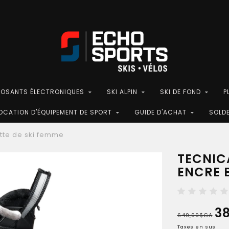
POSANTS ÉLECTRONIQUES
SKI ALPIN
SKI DE FOND
P
OCATION D'ÉQUIPEMENT DE SPORT
GUIDE D'ACHAT
SOLD
tte de ski femme
TECNIC
ENCRE 
3
649,99$CA
Taxes en sus