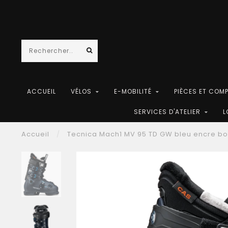
ACCUEIL
VÉLOS
E-MOBILITÉ
PIÈCES ET COM
SERVICES D'ATELIER
L
Accueil
/
Tecnica Mach1 MV 95 TD GW bleu encre bo