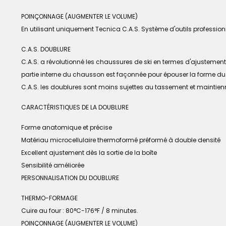
POINÇONNAGE (AUGMENTER LE VOLUME)
En utilisant uniquement Tecnica C.A.S. Système d'outils profession
C.A.S. DOUBLURE
C.A.S. a révolutionné les chaussures de ski en termes d'ajustemen
partie interne du chausson est façonnée pour épouser la forme du pi
C.A.S. les doublures sont moins sujettes au tassement et maintien
CARACTÉRISTIQUES DE LA DOUBLURE
Forme anatomique et précise
Matériau microcellulaire thermoformé préformé à double densité
Excellent ajustement dès la sortie de la boîte
Sensibilité améliorée
PERSONNALISATION DU DOUBLURE
THERMO-FORMAGE
Cuire au four : 80°C-176°F / 8 minutes.
POINÇONNAGE (AUGMENTER LE VOLUME)