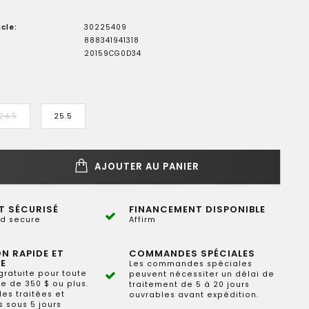
cle:
30225409
888341941318
20159CG0D34
24.5
25.5
AJOUTER AU PANIER
T SÉCURISÉ
FINANCEMENT DISPONIBLE
d secure
Affirm
ON RAPIDE ET
COMMANDES SPÉCIALES
E
Les commandes spéciales
gratuite pour toute
peuvent nécessiter un délai de
 de 350 $ ou plus.
traitement de 5 à 20 jours
s traitées et
ouvrables avant expédition.
 sous 5 jours