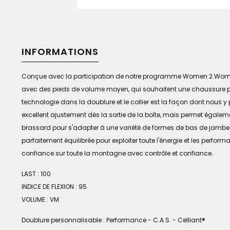
INFORMATIONS
Conçue avec la participation de notre programme Women 2 Women,
avec des pieds de volume moyen, qui souhaitent une chaussure plus
technologie dans la doublure et le collier est la façon dont nous
excellent ajustement dès la sortie de la boîte, mais permet égale
brassard pour s'adapter à une variété de formes de bas de jambe.
parfaitement équilibrée pour exploiter toute l'énergie et les perfor
confiance sur toute la montagne avec contrôle et confiance.
LAST : 100
INDICE DE FLEXION : 95
VOLUME : VM
Doublure personnalisable : Performance - C.A.S. - Celliant®