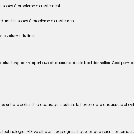
es zones à problème d'ajustement.
m dans les zones à problème d'ajustement.
 le volume du liner.
 plus long par rapport aux chaussures de ski traditionnelles. Ceci permet
e entre le collier et la coque, qui soutient la flexion de la chaussure et é
a technologie T-Drive offre un flex progressif quelles que soient les temp