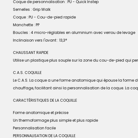
Coque de personnalisation : PU - Quick Instep
Semelles : Grip Walk
Coque : PU - Cou-de-pied rapide
Manchette : PP
Boucles : 4 micro-réglables en aluminium avec verrou de levage
Inclinaison vers l'avant : 13,3°
CHAUSSANT RAPIDE
Utilise un plastique plus souple sur la zone du cou-de-pied qui per
C.A.S. COQUILLE
Le C.A.S. La coque a une forme anatomique qui épouse la forme du pi
chauffage, facilitant ainsi la personnalisation de la coque. La c
CARACTÉRISTIQUES DE LA COQUILLE
Forme anatomique et précise
Un thermoformage plus simple et plus rapide
Personnalisation facile
PERSONNALISATION DE LA COQUILLE