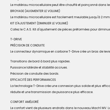
Le matériau microcellulaire peut être chauffé et poinçonné dans l
BROYAGE (AUGMENTER LE VOLUME)
Le matériau microcellulaire est facilement meulable jusqu'à 2 m
KIT D'AJUSTEMENT (DIMINUER LE VOLUME)
Collez le C.A.S. Kit d'ajustement de pièces préformées pour diminuer
T-DRIVE
PRÉCISION DE CONDUITE
Le connecteur dynamique en carbone T-Drive crée un bras de levier
Transitions de bord à bord plus rapides.
Puissance latérale et stabilité accrues.
Précision de conduite des bords.
EFFICACITÉ DES PERFORMANCES
La technologie T-Drive crée une connexion plus solide et plus efficac
réduite et une transmission de puissance plus efficace.
CONFORT AMÉLIORÉ
Le confort vient de plusieurs endroits dans le nouveau Mach1 MV. L