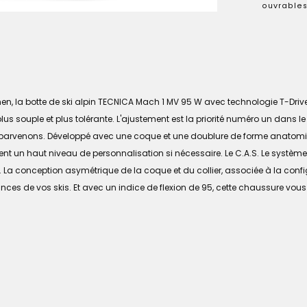
ouvrables
 la botte de ski alpin TECNICA Mach 1 MV 95 W avec technologie T-Driv
 souple et plus tolérante. L'ajustement est la priorité numéro un dans le
 y parvenons. Développé avec une coque et une doublure de forme anatomiq
ment un haut niveau de personnalisation si nécessaire. Le C.A.S. Le systè
 La conception asymétrique de la coque et du collier, associée à la con
mances de vos skis. Et avec un indice de flexion de 95, cette chaussure vous