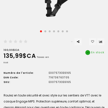
169,99$CA
En stock
135,99$CA
Taxes en
sus
Numéro de l'article:
E007573OE6165
EAN Code:
716736763705
SKU:
E007573OE6165
Roulez en toute sécurité et avec style sur les sentiers de VTT avec le
casque Engage MIPS. Protection supérieure, confort optimal, et
design élégant pour des aventures en toute confiance. Découvrez-le