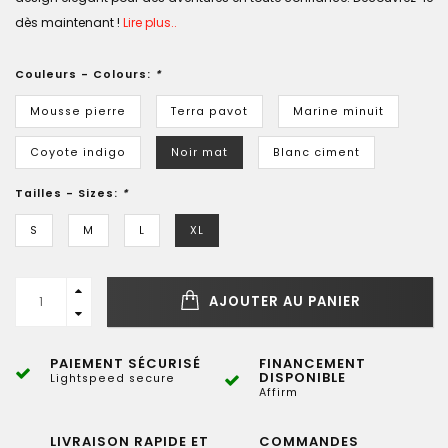
dès maintenant !
Lire plus..
Couleurs - Colours:
*
Mousse pierre
Terra pavot
Marine minuit
Coyote indigo
Noir mat
Blanc ciment
Tailles - Sizes:
*
S
M
L
XL
AJOUTER AU PANIER
PAIEMENT SÉCURISÉ
FINANCEMENT
DISPONIBLE
Lightspeed secure
Affirm
LIVRAISON RAPIDE ET
COMMANDES