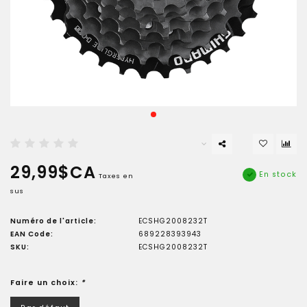
29,99$CA
En stock
Taxes en
sus
Numéro de l'article:
ECSHG2008232T
EAN Code:
689228393943
SKU:
ECSHG2008232T
Faire un choix:
*