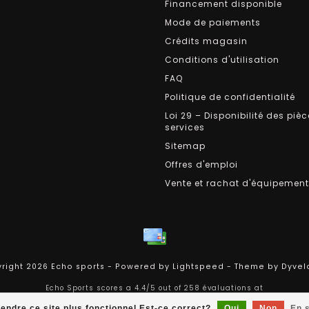
Financement disponible
Mode de paiements
Crédits magasin
Conditions d'utilisation
FAQ
Politique de confidentialité
Loi 29 – Disponibilité des pièc
services
Sitemap
Offres d'emploi
Vente et rachat d'équipemen
right 2026 Echo sports - Powered by
Lightspeed
- Theme by
Dyvel
Echo Sports
scores a
4.4
/
5
out of
258
évaluations at
rendre ce site plus fonctionnel Est-ce correct?
Oui
Non
En s