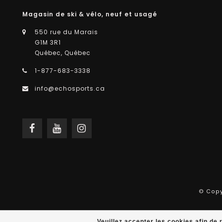
Magasin de ski & vélo, neuf et usagé
550 rue du Marais
G1M 3R1
Québec, Québec
1-877-683-3338
info@echosports.ca
© Copy
Veuillez accepter les cookies afin de 