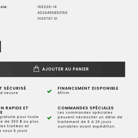
cle:
166206-14
4026495850155
11100767.01
AJOUTER AU PANIER
T SÉCURISÉ
FINANCEMENT DISPONIBLE
d secure
Affirm
ON RAPIDE ET
COMMANDES SPÉCIALES
E
Les commandes spéciales
gratuite pour toute
peuvent nécessiter un délai de
 de 350 $ ou plus.
traitement de 5 à 20 jours
s traitées et
ouvrables avant expédition.
 sous 5 jours
.