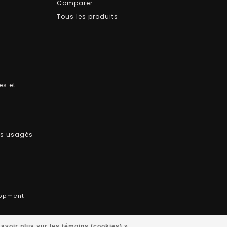
Comparer
Tous les produits
es et
ts usagés
opment
avoir plus sur les témoins (cookies) »