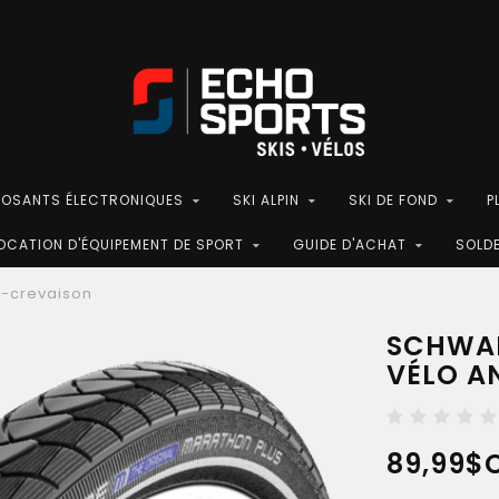
POSANTS ÉLECTRONIQUES
SKI ALPIN
SKI DE FOND
P
OCATION D'ÉQUIPEMENT DE SPORT
GUIDE D'ACHAT
SOLD
i-crevaison
SCHWAL
VÉLO A
89,99$