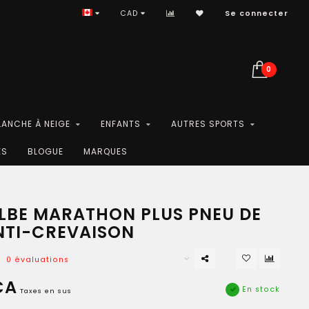
CAD
Se connecter
0
LANCHE À NEIGE
ENFANTS
AUTRES SPORTS
ES
BLOGUE
MARQUES
BE MARATHON PLUS PNEU DE
NTI-CREVAISON
0 évaluations
CA
En stock
Taxes en sus