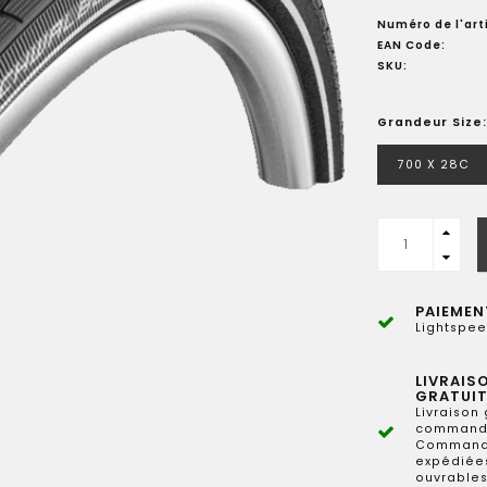
Numéro de l'arti
EAN Code:
SKU:
Grandeur Size:
700 X 28C
PAIEMEN
Lightspee
LIVRAIS
GRATUIT
Livraison 
commande
Commande
expédiées
ouvrables