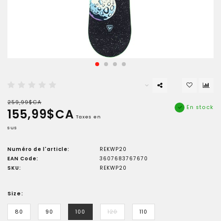
259,99$CA
En stock
155,99$CA
Taxes en
sus
Numéro de l'article:
REKWP20
EAN Code:
3607683767670
SKU:
REKWP20
Size:
80
90
100
120
110