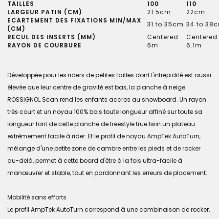
TAILLES
100
110
LARGEUR PATIN (CM)
21.5cm
22cm
ECARTEMENT DES FIXATIONS MIN/MAX
31 to 35cm
34 to 38
(CM)
RECUL DES INSERTS (MM)
Centered
Centered
RAYON DE COURBURE
6m
6.1m
Développée pour les riders de petites tailles dont l'intrépidité est aussi
élevée que leur centre de gravité est bas, la planche à neige
ROSSIGNOL Scan rend les enfants accros au snowboard. Un rayon
très court et un noyau 100% bois toute longueur affiné sur toute sa
longueur font de cette planche de freestyle true twin un plateau
extrêmement facile à rider. Et le profil de noyau AmpTek AutoTurn,
mélange d'une petite zone de cambre entre les pieds et de rocker
au-delà, permet à cette board d'être à la fois ultra-facile à
manœuvrer et stable, tout en pardonnant les erreurs de placement.
Mobilité sans efforts
Le profil AmpTek AutoTurn correspond à une combinaison de rocker,