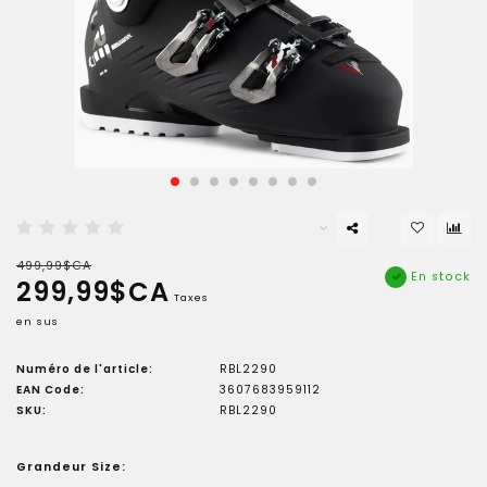
499,99$CA
En stock
299,99$CA
Taxes
en sus
Numéro de l'article:
RBL2290
EAN Code:
3607683959112
SKU:
RBL2290
Grandeur Size: