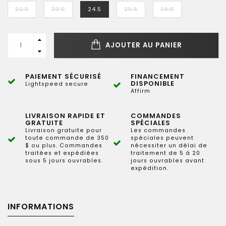
22.5
23.5
24.5
25.5
26.5
AJOUTER AU PANIER
PAIEMENT SÉCURISÉ
FINANCEMENT
DISPONIBLE
Lightspeed secure
Affirm
LIVRAISON RAPIDE ET
COMMANDES
GRATUITE
SPÉCIALES
Livraison gratuite pour
Les commandes
toute commande de 350
spéciales peuvent
$ ou plus. Commandes
nécessiter un délai de
traitées et expédiées
traitement de 5 à 20
sous 5 jours ouvrables.
jours ouvrables avant
expédition.
INFORMATIONS