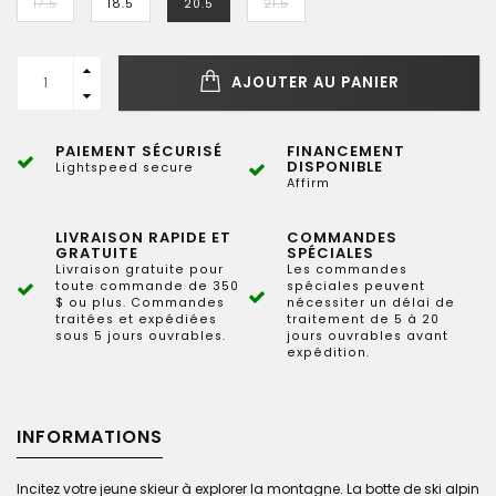
17.5
18.5
20.5
21.5
AJOUTER AU PANIER
PAIEMENT SÉCURISÉ
FINANCEMENT
DISPONIBLE
Lightspeed secure
Affirm
LIVRAISON RAPIDE ET
COMMANDES
GRATUITE
SPÉCIALES
Livraison gratuite pour
Les commandes
toute commande de 350
spéciales peuvent
$ ou plus. Commandes
nécessiter un délai de
traitées et expédiées
traitement de 5 à 20
sous 5 jours ouvrables.
jours ouvrables avant
expédition.
INFORMATIONS
Incitez votre jeune skieur à explorer la montagne. La botte de ski alpin