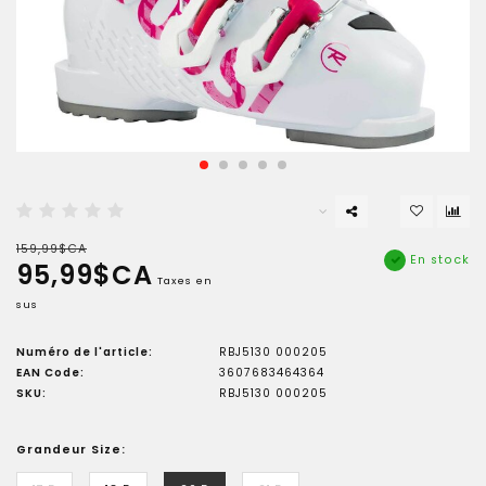
159,99$CA
En stock
95,99$CA
Taxes en
sus
Numéro de l'article:
RBJ5130 000205
EAN Code:
3607683464364
SKU:
RBJ5130 000205
Grandeur Size: