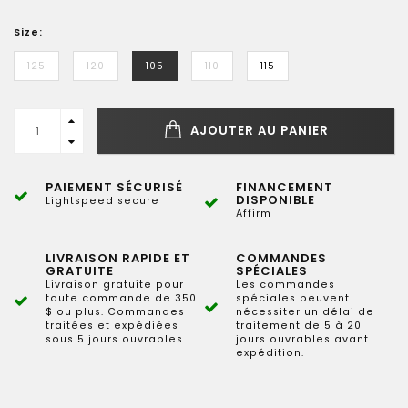
Size:
125
120
105
110
115
AJOUTER AU PANIER
PAIEMENT SÉCURISÉ
FINANCEMENT
DISPONIBLE
Lightspeed secure
Affirm
LIVRAISON RAPIDE ET
COMMANDES
GRATUITE
SPÉCIALES
Livraison gratuite pour
Les commandes
toute commande de 350
spéciales peuvent
$ ou plus. Commandes
nécessiter un délai de
traitées et expédiées
traitement de 5 à 20
sous 5 jours ouvrables.
jours ouvrables avant
expédition.