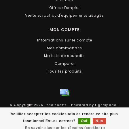
Offres d'emploi
Vente et rachat d'équipements usagés
MON COMPTE
Informations sur le compte
Mes commandes
Ma liste de souhaits
Comparer
Tous les produits
© Copyright 2026 Echo sports - Powered by
Lightspeed
-
Theme by
Dyvelopment
Veuillez accepter les cookies afin de rendre ce site plus
Echo Sports
scores a
4.4
/
5
out of
258
évaluations at
fonctionnel Est-ce correct?
Oui
Non
En savoir plus sur les témoins (cookies) »