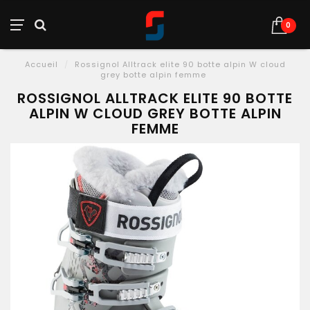
0
Accueil
/
Rossignol Alltrack elite 90 botte alpin W cloud
grey botte alpin femme
ROSSIGNOL ALLTRACK ELITE 90 BOTTE
ALPIN W CLOUD GREY BOTTE ALPIN
FEMME