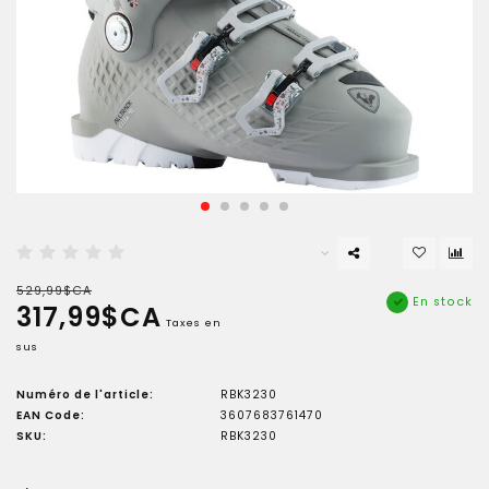
529,99$CA
En stock
317,99$CA
Taxes en
sus
Numéro de l'article:
RBK3230
EAN Code:
3607683761470
SKU:
RBK3230