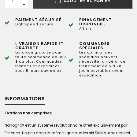
AJOUTER AU PANIER
PAIEMENT SÉCURISÉ
FINANCEMENT
DISPONIBLE
Lightspeed secure
Affirm
LIVRAISON RAPIDE ET
COMMANDES
GRATUITE
SPÉCIALES
Livraison gratuite pour
Les commandes
toute commande de 350
spéciales peuvent
$ ou plus. Commandes
nécessiter un délai de
traitées et expédiées
traitement de 5 à 20
sous 5 jours ouvrables.
jours ouvrables avant
expédition.
INFORMATIONS
Fixations non comprises
Nanogrip® est un système révolutionnaire offert exclusivement par
Peltonen. Un peu dans la même ligne que les ski SKIN qui ne requiert