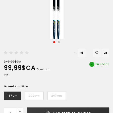
249,99$CA
En stock
99,99$CA
Taxes en
sus
Grandeur Size:
167cm
202cm
207cm