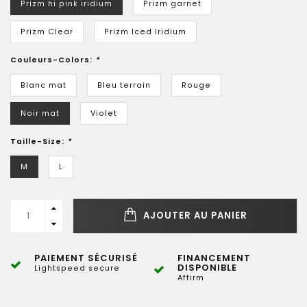
Prizm hi pink iridium
Prizm garnet
Prizm Clear
Prizm Iced Iridium
Couleurs-Colors:
*
Blanc mat
Bleu terrain
Rouge
Noir mat
Violet
Taille-Size:
*
M
L
AJOUTER AU PANIER
PAIEMENT SÉCURISÉ
FINANCEMENT
DISPONIBLE
Lightspeed secure
Affirm