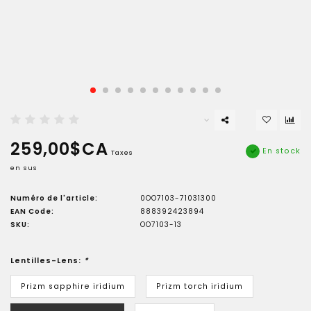
259,00$CA
En stock
Taxes
en sus
Numéro de l'article:
0OO7103-71031300
EAN Code:
888392423894
SKU:
OO7103-13
Lentilles-Lens:
*
Prizm sapphire iridium
Prizm torch iridium