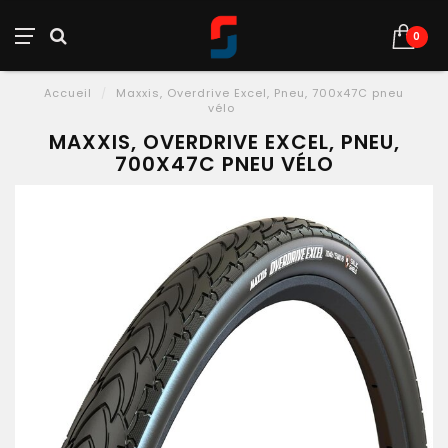
0
Accueil
/
Maxxis, Overdrive Excel, Pneu, 700x47C pneu
vélo
MAXXIS, OVERDRIVE EXCEL, PNEU,
700X47C PNEU VÉLO