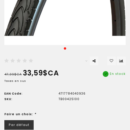
33,59$CA
En stock
47,99$CA
Taxes en sus
EAN Code:
4717784040936
SKU:
TB00425100
Faire un choix:
*
Par défaut