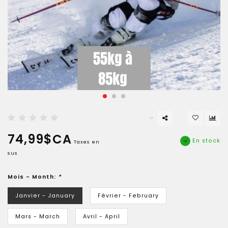
74,99$CA
En stock
Taxes en
sus
Mois - Month:
*
Janvier - January
Février - February
Mars - March
Avril - April