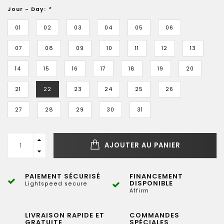
Jour - Day:
*
01
02
03
04
05
06
07
08
09
10
11
12
13
14
15
16
17
18
19
20
21
22
23
24
25
26
27
28
29
30
31
AJOUTER AU PANIER
PAIEMENT SÉCURISÉ
FINANCEMENT
DISPONIBLE
Lightspeed secure
Affirm
LIVRAISON RAPIDE ET
COMMANDES
GRATUITE
SPÉCIALES