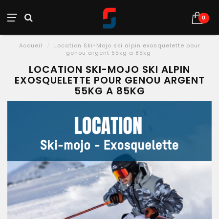
0
Accueil
/
Location Ski-Mojo ski alpin exosquelette pour
genou argent 55kg a 85kg
LOCATION SKI-MOJO SKI ALPIN
EXOSQUELETTE POUR GENOU ARGENT
55KG A 85KG