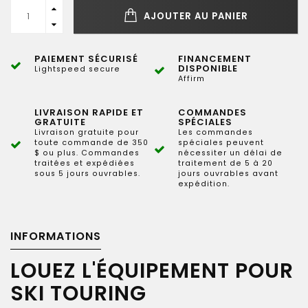
AJOUTER AU PANIER
PAIEMENT SÉCURISÉ
FINANCEMENT
DISPONIBLE
Lightspeed secure
Affirm
LIVRAISON RAPIDE ET
COMMANDES
GRATUITE
SPÉCIALES
Livraison gratuite pour
Les commandes
toute commande de 350
spéciales peuvent
$ ou plus. Commandes
nécessiter un délai de
traitées et expédiées
traitement de 5 à 20
sous 5 jours ouvrables.
jours ouvrables avant
expédition.
INFORMATIONS
LOUEZ L'ÉQUIPEMENT POUR
SKI TOURING