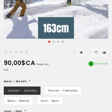
90,00$CA
En stock
Taxes en
sus
Mois - Month:
*
Janvier - January
Février - February
Mars - March
Avril - April
Jour - Day:
*