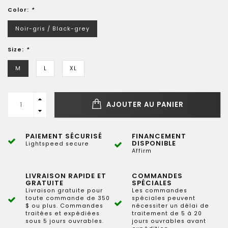
Color:
*
Noir-gris / Black-grey
Size:
*
M
L
XL
AJOUTER AU PANIER
PAIEMENT SÉCURISÉ
FINANCEMENT
DISPONIBLE
Lightspeed secure
Affirm
LIVRAISON RAPIDE ET
COMMANDES
GRATUITE
SPÉCIALES
Livraison gratuite pour
Les commandes
toute commande de 350
spéciales peuvent
$ ou plus. Commandes
nécessiter un délai de
traitées et expédiées
traitement de 5 à 20
sous 5 jours ouvrables.
jours ouvrables avant