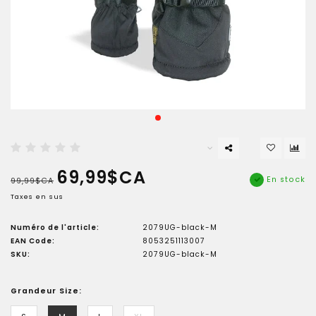
69,99$CA
En stock
99,99$CA
Taxes en sus
Numéro de l'article:
2079UG-black-M
EAN Code:
8053251113007
SKU:
2079UG-black-M
Grandeur Size: