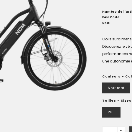
Numéro de l'arti
EAN Code:
SKU:
Colis surdimens
Découvrez le vélo
performances hau
une autonomie ex
Couleurs - Co
Noir mat
Tailles - Sizes
26''