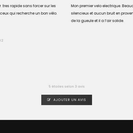
r .tres rapide sans forcer sur les
Mon premier velo electrique. Beau
ceux qui recherche un bon vélo.
silencieux et aucun bruit en prove
de la gueule et il a l’air solide.
02
5
étoiles selon 3 avis
AJOUTER UN AVIS