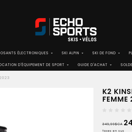
POSANTS ÉLECTRONIQUES
SKI ALPIN
SKI DE FOND
P
OCATION D'ÉQUIPEMENT DE SPORT
GUIDE D'ACHAT
SOLD
 2023
K2 KINS
FEMME 
2
349,99$CA
Taxes en sus