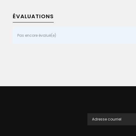
ÉVALUATIONS
Pas encore évalué(e)