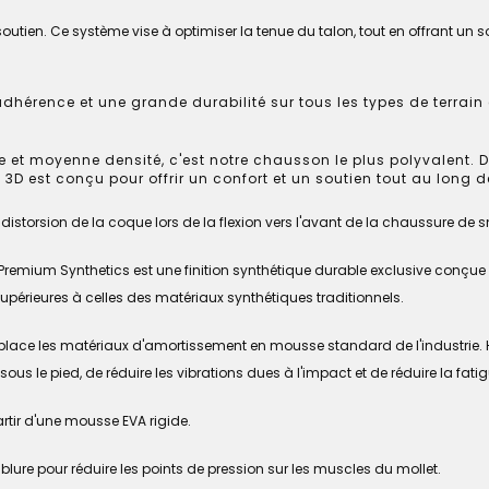
soutien. Ce système vise à optimiser la tenue du talon, tout en offrant un so
dhérence et une grande durabilité sur tous les types de terrain
t moyenne densité, c'est notre chausson le plus polyvalent. Dot
3D est conçu pour offrir un confort et un soutien tout au long de
 distorsion de la coque lors de la flexion vers l'avant de la chaussure de
Premium Synthetics est une finition synthétique durable exclusive conçu
 supérieures à celles des matériaux synthétiques traditionnels.
ce les matériaux d'amortissement en mousse standard de l'industrie. H
e" sous le pied, de réduire les vibrations dues à l'impact et de réduire la 
artir d'une mousse EVA rigide.
lure pour réduire les points de pression sur les muscles du mollet.