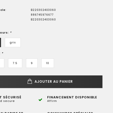
cle:
B220302403060
886745976677
B220302403060
lours:
*
gris
:
*
7.5
9
10
AJOUTER AU PANIER
T SÉCURISÉ
FINANCEMENT DISPONIBLE
d secure
Affirm