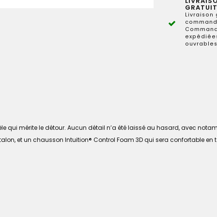
LIVRAIS
GRATUIT
Livraison 
commande
Commande
expédiées
ouvrables
le qui mérite le détour. Aucun détail n’a été laissé au hasard, avec no
e talon, et un chausson Intuition® Control Foam 3D qui sera confortable en