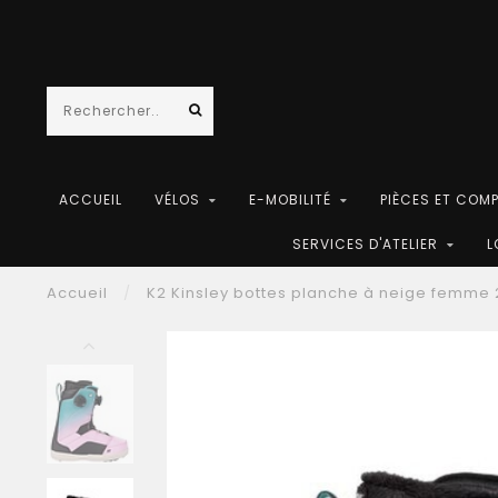
ACCUEIL
VÉLOS
E-MOBILITÉ
PIÈCES ET COM
SERVICES D'ATELIER
L
Accueil
/
K2 Kinsley bottes planche à neige femme