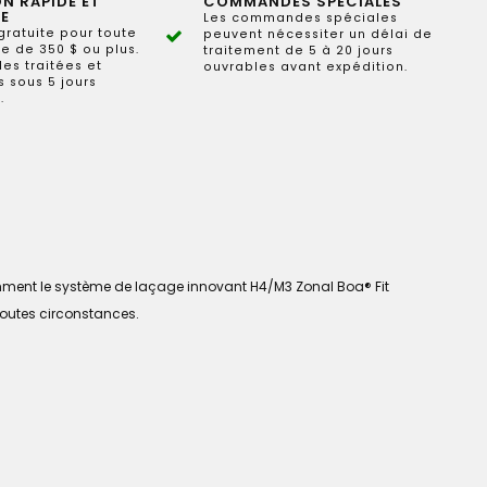
ON RAPIDE ET
COMMANDES SPÉCIALES
E
Les commandes spéciales
gratuite pour toute
peuvent nécessiter un délai de
 de 350 $ ou plus.
traitement de 5 à 20 jours
s traitées et
ouvrables avant expédition.
 sous 5 jours
.
tamment le système de laçage innovant H4/M3 Zonal Boa® Fit
 toutes circonstances.