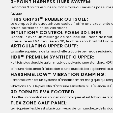
3-POINT HARNESS LINER SYSTEM:
Le harnais 3 points est une solution simple qui ne lésine pas sur le 
fatigue.
THIS GRIPS!™ RUBBER OUTSOLE:
Le composé de caoutchouc exclusif offre une excellente a
bruits parasites et les vibrations.
INTUITION® CONTROL FOAM 3D LINER:
Construit avec un mélange de mousse Intuition® de haute e
intérieure en EVA moulée en 3D, le chausson Control Foam 
ARTICULATING UPPER CUFF:
La partie supérieure de la manchette articulée permet de réduire la
HDR™ PREMIUM SYNTHETIC UPPER:
Huit fois plus durable qu'un matériau polyuréthane standard, HDR 
offre une résistance à l'abrasion et une durabilité exceptionnelles,
HARSHMELLOW™ VIBRATION DAMPING:
Harshmellow™ est un système d'amortissement magique qui rempla
vibrations sous le pied afin d'offrir une sensation plus "silencieus
3D FORMED EVA FOOTBED:
Elle offre un amorti et un soutien anatomiques et est fabriquée à p
FLEX ZONE CALF PANEL:
Le néoprène flexible est placé au niveau de la manchette de la doub