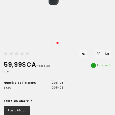
59,99$CA
En stock
Taxes en
sus
Numéro de l'article:
005-031
SKU:
005-031
Faire un choix:
*
Par défaut