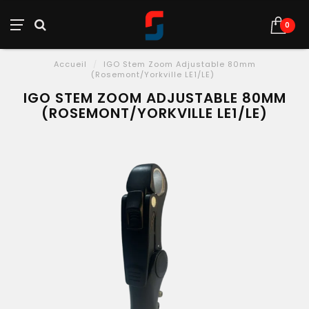
0
Accueil
/
IGO Stem Zoom Adjustable 80mm
(Rosemont/Yorkville LE1/LE)
IGO STEM ZOOM ADJUSTABLE 80MM
(ROSEMONT/YORKVILLE LE1/LE)