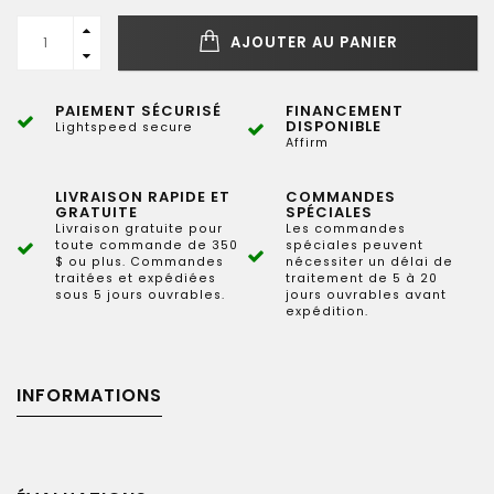
AJOUTER AU PANIER
PAIEMENT SÉCURISÉ
FINANCEMENT
DISPONIBLE
Lightspeed secure
Affirm
LIVRAISON RAPIDE ET
COMMANDES
GRATUITE
SPÉCIALES
Livraison gratuite pour
Les commandes
toute commande de 350
spéciales peuvent
$ ou plus. Commandes
nécessiter un délai de
traitées et expédiées
traitement de 5 à 20
sous 5 jours ouvrables.
jours ouvrables avant
expédition.
INFORMATIONS