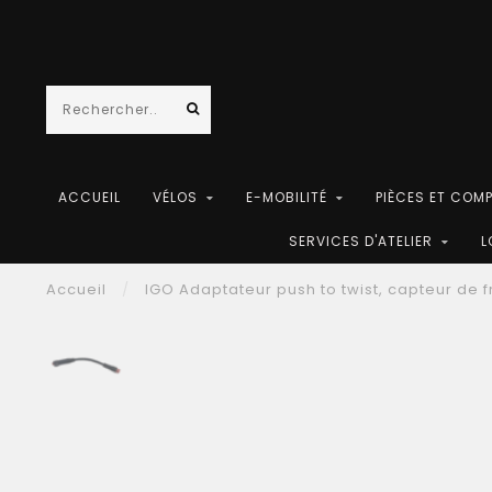
ACCUEIL
VÉLOS
E-MOBILITÉ
PIÈCES ET COM
SERVICES D'ATELIER
L
Accueil
/
IGO Adaptateur push to twist, capteur de 