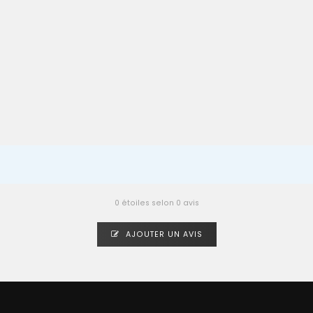
0 étoiles selon 0 avis
AJOUTER UN AVIS