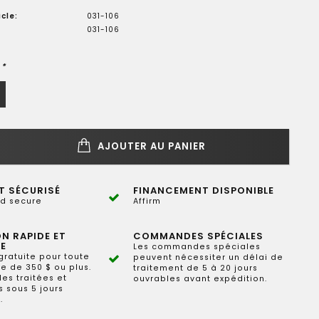
cle:
031-106
031-106
:
*
AJOUTER AU PANIER
T SÉCURISÉ
FINANCEMENT DISPONIBLE
d secure
Affirm
ON RAPIDE ET
COMMANDES SPÉCIALES
E
Les commandes spéciales
gratuite pour toute
peuvent nécessiter un délai de
 de 350 $ ou plus.
traitement de 5 à 20 jours
s traitées et
ouvrables avant expédition.
 sous 5 jours
.