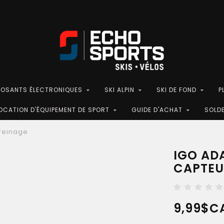
POSANTS ÉLECTRONIQUES
SKI ALPIN
SKI DE FOND
P
OCATION D'ÉQUIPEMENT DE SPORT
GUIDE D'ACHAT
SOLD
freinage
IGO AD
CAPTEU
9,99$C