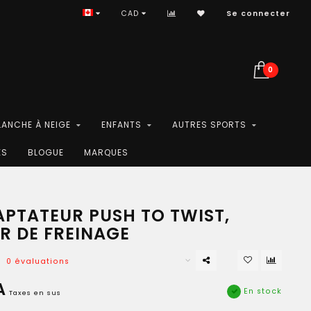
CAD
Se connecter
0
LANCHE À NEIGE
ENFANTS
AUTRES SPORTS
ES
BLOGUE
MARQUES
APTATEUR PUSH TO TWIST,
R DE FREINAGE
0 évaluations
A
En stock
Taxes en sus