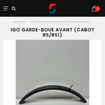
0
Accueil
/
IGO Garde-boue avant (Cabot RS/RS1)
IGO GARDE-BOUE AVANT (CABOT
RS/RS1)