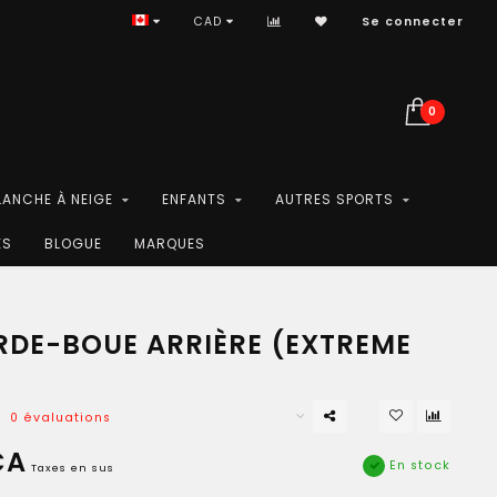
CAD
Se connecter
0
LANCHE À NEIGE
ENFANTS
AUTRES SPORTS
ES
BLOGUE
MARQUES
RDE-BOUE ARRIÈRE (EXTREME
0 évaluations
CA
En stock
Taxes en sus