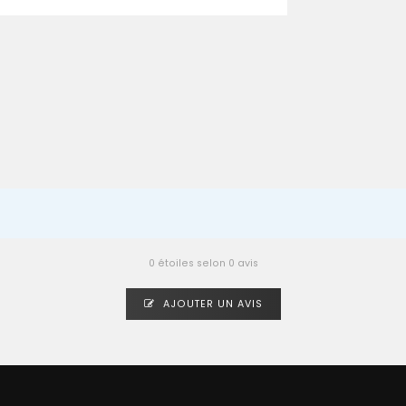
0 étoiles selon 0 avis
AJOUTER UN AVIS