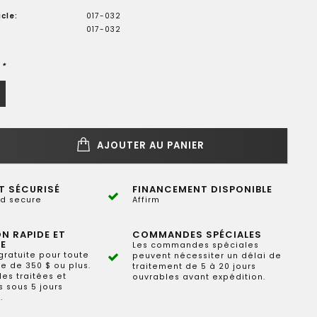
cle:
017-032
017-032
:
*
AJOUTER AU PANIER
T SÉCURISÉ
FINANCEMENT DISPONIBLE
d secure
Affirm
ON RAPIDE ET
COMMANDES SPÉCIALES
E
Les commandes spéciales
gratuite pour toute
peuvent nécessiter un délai de
 de 350 $ ou plus.
traitement de 5 à 20 jours
s traitées et
ouvrables avant expédition.
 sous 5 jours
.