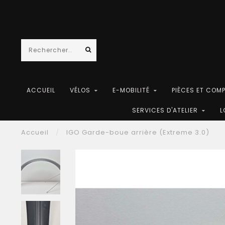
ACCUEIL
VÉLOS
E-MOBILITÉ
PIÈCES ET COM
SERVICES D'ATELIER
L
Accueil
/
IGO Garde-boue arrière (Extreme 3.0)