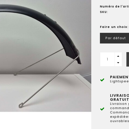
Numéro de l'arti
SKU:
Faire un choix
Par défaut
PAIEMEN
Lightspee
LIVRAIS
GRATUIT
Livraison 
commande
Commande
expédiées
ouvrables