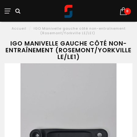
0
Accueil
/
IGO Manivelle gauche côté non-entraînement
(Rosemont/Yorkville LE/LE1)
IGO MANIVELLE GAUCHE CÔTÉ NON-
ENTRAÎNEMENT (ROSEMONT/YORKVILLE
LE/LE1)