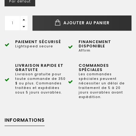
Par défaut
AJOUTER AU PANIER
PAIEMENT SÉCURISÉ
FINANCEMENT
DISPONIBLE
Lightspeed secure
Affirm
LIVRAISON RAPIDE ET
COMMANDES
GRATUITE
SPÉCIALES
Livraison gratuite pour
Les commandes
toute commande de 350
spéciales peuvent
$ ou plus. Commandes
nécessiter un délai de
traitées et expédiées
traitement de 5 à 20
sous 5 jours ouvrables.
jours ouvrables avant
expédition.
INFORMATIONS