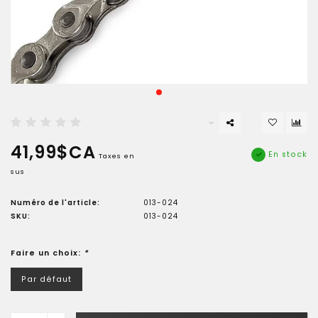
41,99$CA
En stock
Taxes en
sus
Numéro de l'article:
013-024
SKU:
013-024
Faire un choix:
*
Par défaut