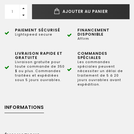
AJOUTER AU PANIER
PAIEMENT SÉCURISÉ
FINANCEMENT
DISPONIBLE
Lightspeed secure
Affirm
LIVRAISON RAPIDE ET
COMMANDES
GRATUITE
SPÉCIALES
Livraison gratuite pour
Les commandes
toute commande de 350
spéciales peuvent
$ ou plus. Commandes
nécessiter un délai de
traitées et expédiées
traitement de 5 à 20
sous 5 jours ouvrables.
jours ouvrables avant
expédition.
INFORMATIONS