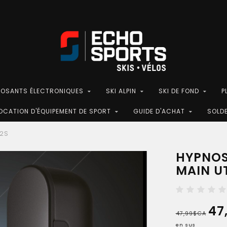
POSANTS ÉLECTRONIQUES
SKI ALPIN
SKI DE FOND
P
OCATION D'ÉQUIPEMENT DE SPORT
GUIDE D'ACHAT
SOLD
T2S
HYPNOS
MAIN U
47
47,99$CA
en sus