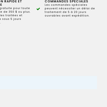
ON RAPIDE ET
COMMANDES SPÉCIALES
E
Les commandes spéciales
gratuite pour toute
peuvent nécessiter un délai de
 de 350 $ ou plus.
traitement de 5 à 20 jours
s traitées et
ouvrables avant expédition.
 sous 5 jours
.