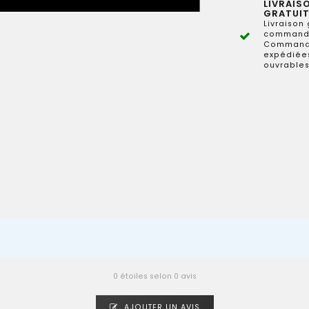
LIVRAIS
GRATUIT
Livraison 
commande
Commande
expédiées
ouvrables
0 étoiles selon 0 avis
AJOUTER UN AVIS