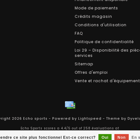
Mode de paiements
Crédits magasin
Conditions d'utilisation
FAQ
Politique de confidentialité
Loi 29 – Disponibilité des pièc
services
Sitemap
Offres d'emploi
Vente et rachat d'équipemen
right 2026 Echo sports - Powered by
Lightspeed
- Theme by
Dyvel
Echo Sports
scores a
4.4
/
5
out of
258
évaluations at
rendre ce site plus fonctionnel Est-ce correct?
Oui
Non
En s