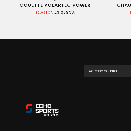
COUETTE POLARTEC POWER
CHAU
STRETCH
23,09$CA
32,99$CA