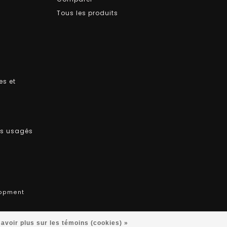
Tous les produits
es et
ts usagés
opment
avoir plus sur les témoins (cookies) »