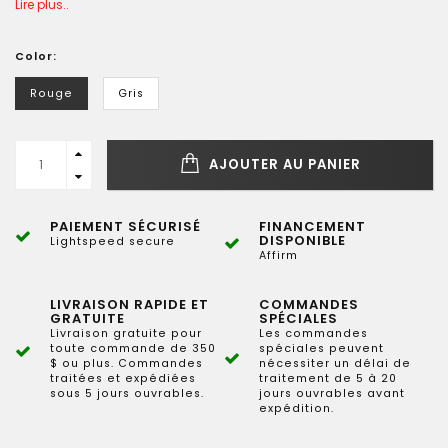
Lire plus..
Color:
Rouge
Gris
AJOUTER AU PANIER
PAIEMENT SÉCURISÉ
FINANCEMENT
DISPONIBLE
Lightspeed secure
Affirm
LIVRAISON RAPIDE ET
COMMANDES
GRATUITE
SPÉCIALES
Livraison gratuite pour
Les commandes
toute commande de 350
spéciales peuvent
$ ou plus. Commandes
nécessiter un délai de
traitées et expédiées
traitement de 5 à 20
sous 5 jours ouvrables.
jours ouvrables avant
expédition.