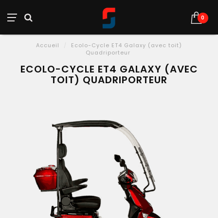
0
Accueil
/
Ecolo-Cycle ET4 Galaxy (avec toit)
Quadriporteur
ECOLO-CYCLE ET4 GALAXY (AVEC
TOIT) QUADRIPORTEUR