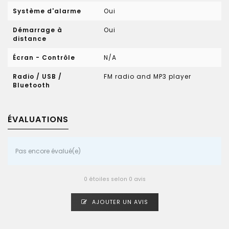
Système d'alarme
Oui
Démarrage à
Oui
distance
Écran - Contrôle
N/A
Radio / USB /
FM radio and MP3 player
Bluetooth
ÉVALUATIONS
Pas encore évalué(e)
0 étoiles selon 0 avis
AJOUTER UN AVIS