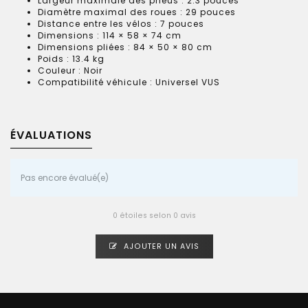
Largeur maximale des pneus : 2.3 pouces
Diamètre maximal des roues : 29 pouces
Distance entre les vélos : 7 pouces
Dimensions : 114 × 58 × 74 cm
Dimensions pliées : 84 × 50 × 80 cm
Poids : 13.4 kg
Couleur : Noir
Compatibilité véhicule : Universel VUS
ÉVALUATIONS
Pas encore évalué(e)
0 étoiles selon 0 avis
AJOUTER UN AVIS