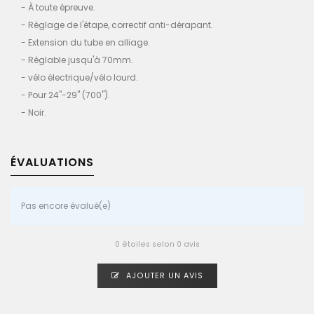
- À toute épreuve.
- Réglage de l'étape, correctif anti-dérapant.
- Extension du tube en alliage.
- Réglable jusqu'à 70mm.
- vélo électrique/vélo lourd.
- Pour 24"-29" (700").
- Noir.
ÉVALUATIONS
Pas encore évalué(e)
0 étoiles selon 0 avis
AJOUTER UN AVIS