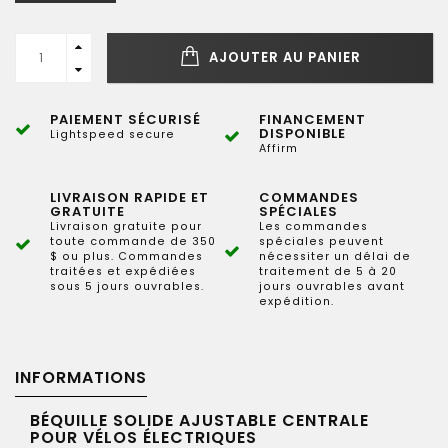
AJOUTER AU PANIER
PAIEMENT SÉCURISÉ
FINANCEMENT
DISPONIBLE
Lightspeed secure
Affirm
LIVRAISON RAPIDE ET
COMMANDES
GRATUITE
SPÉCIALES
Livraison gratuite pour
Les commandes
toute commande de 350
spéciales peuvent
$ ou plus. Commandes
nécessiter un délai de
traitées et expédiées
traitement de 5 à 20
sous 5 jours ouvrables.
jours ouvrables avant
expédition.
INFORMATIONS
BÉQUILLE SOLIDE AJUSTABLE CENTRALE
POUR VÉLOS ÉLECTRIQUES