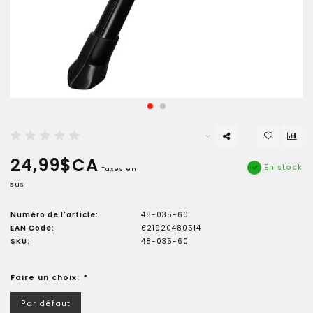
24,99$CA
En stock
Taxes en
sus
Numéro de l'article:
48-035-60
EAN Code:
621920480514
SKU:
48-035-60
Faire un choix:
*
Par défaut